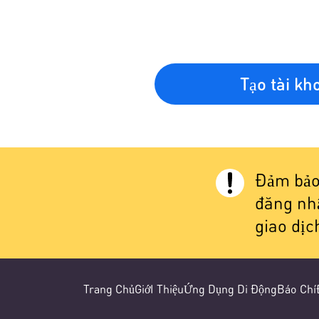
Tạo tài kh
Đảm bảo 
đăng nhậ
giao dịc
Trang Chủ
GiớI Thiệu
Ứng Dụng Di Động
Báo Chí